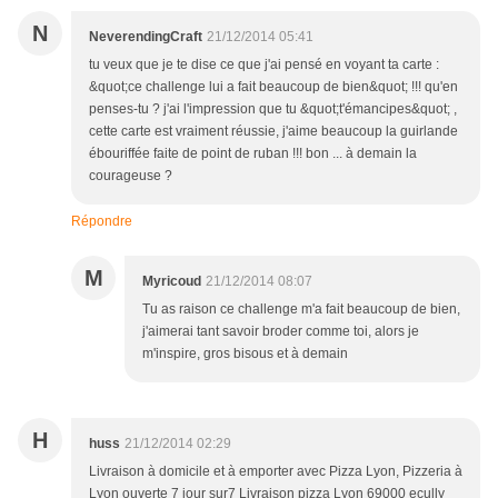
N
NeverendingCraft
21/12/2014 05:41
tu veux que je te dise ce que j'ai pensé en voyant ta carte :
&quot;ce challenge lui a fait beaucoup de bien&quot; !!! qu'en
penses-tu ? j'ai l'impression que tu &quot;t'émancipes&quot; ,
cette carte est vraiment réussie, j'aime beaucoup la guirlande
ébouriffée faite de point de ruban !!! bon ... à demain la
courageuse ?
Répondre
M
Myricoud
21/12/2014 08:07
Tu as raison ce challenge m'a fait beaucoup de bien,
j'aimerai tant savoir broder comme toi, alors je
m'inspire, gros bisous et à demain
H
huss
21/12/2014 02:29
Livraison à domicile et à emporter avec Pizza Lyon, Pizzeria à
Lyon ouverte 7 jour sur7 Livraison pizza Lyon 69000 ecully