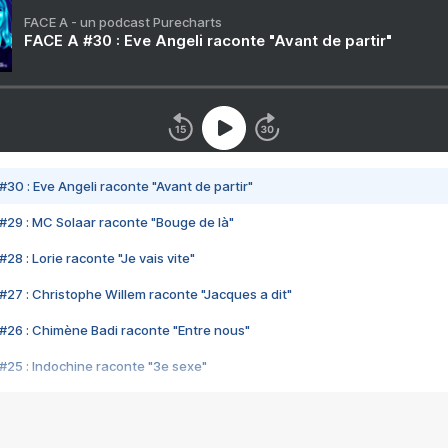
FACE A - un podcast Purecharts
FACE A #30 : Eve Angeli raconte "Avant de partir"
#30 : Eve Angeli raconte "Avant de partir"
#29 : MC Solaar raconte "Bouge de là"
28 : Lorie raconte "Je vais vite"
#27 : Christophe Willem raconte "Jacques a dit"
#26 : Chimène Badi raconte "Entre nous"
#25 : Indochine raconte "3e sexe"
#24 : Zaho raconte "C'est chelou"
#23 : Patrick Bruel raconte "Au café des délices"