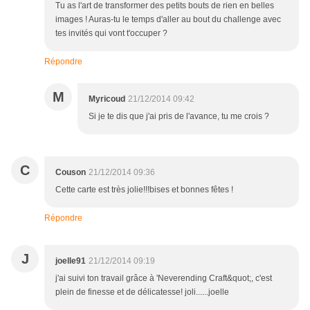
Tu as l'art de transformer des petits bouts de rien en belles
images ! Auras-tu le temps d'aller au bout du challenge avec
tes invités qui vont t'occuper ?
Répondre
M
Myricoud
21/12/2014 09:42
Si je te dis que j'ai pris de l'avance, tu me crois ?
C
Couson
21/12/2014 09:36
Cette carte est très jolie!!!bises et bonnes fêtes !
Répondre
J
joelle91
21/12/2014 09:19
j'ai suivi ton travail grâce à 'Neverending Craft&quot;, c'est
plein de finesse et de délicatesse! joli......joelle