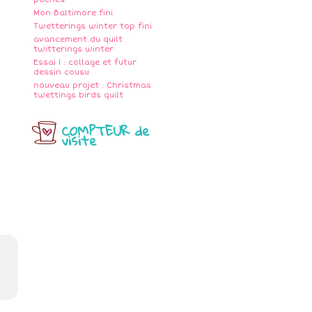
Mon Baltimore fini
Twetterings winter top fini
avancement du quilt
twitterings winter
Essai 1 : collage et futur
dessin cousu
nouveau projet : Christmas
twettings birds quilt
COMPTEUR de
visite