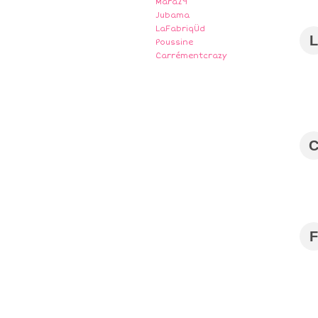
Mara29
Jubama
LaFabriqÜd
L
Poussine
Carrémentcrazy
F