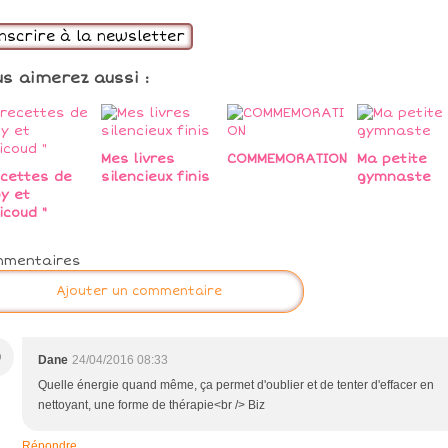
inscrire à la newsletter
us aimerez aussi :
Mes livres
COMMEMORATION
Ma petite
ecettes de
silencieux finis
gymnaste
y et
icoud "
mmentaires
Ajouter un commentaire
D
Dane
24/04/2016 08:33
Quelle énergie quand même, ça permet d'oublier et de tenter d'effacer en
nettoyant, une forme de thérapie<br /> Biz
Répondre