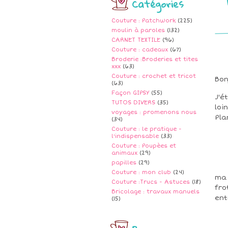
Catégories
Couture : Patchwork
(225)
moulin à paroles
(132)
CARNET TEXTILE
(96)
Couture : cadeaux
(67)
Broderie :Broderies et tites
xxx
(63)
Couture : crochet et tricot
Bon
(63)
Façon GIPSY
(55)
J'é
TUTOS DIVERS
(35)
loi
voyages : promenons nous
Pla
(34)
Couture : le pratique -
l'indispensable
(33)
Couture : Poupèes et
animaux
(29)
papilles
(29)
Couture : mon club
(24)
ma 
Couture :Trucs - Astuces
(18)
fro
Bricolage : travaux manuels
ent
(15)