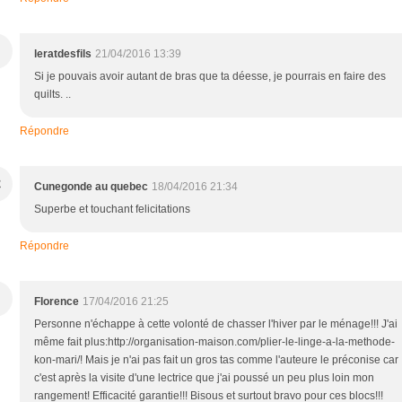
leratdesfils
21/04/2016 13:39
Si je pouvais avoir autant de bras que ta déesse, je pourrais en faire des
quilts. ..
Répondre
C
Cunegonde au quebec
18/04/2016 21:34
Superbe et touchant felicitations
Répondre
Florence
17/04/2016 21:25
Personne n'échappe à cette volonté de chasser l'hiver par le ménage!!! J'ai
même fait plus:http://organisation-maison.com/plier-le-linge-a-la-methode-
kon-mari/! Mais je n'ai pas fait un gros tas comme l'auteure le préconise car
c'est après la visite d'une lectrice que j'ai poussé un peu plus loin mon
rangement! Efficacité garantie!!! Bisous et surtout bravo pour ces blocs!!!