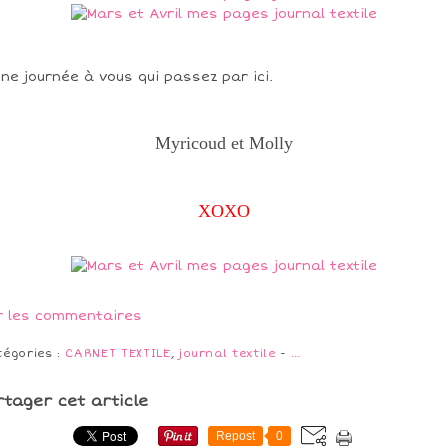
ne journée à vous qui passez par ici.
Myricoud et Molly
XOXO
r les commentaires
tégories :
CARNET TEXTILE
,
journal textile
-
…
rtager cet article
Repost
0