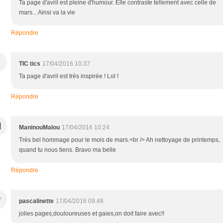
Ta page d'avril est pleine d'humour. Elle contraste tellement avec celle de
mars... Ainsi va la vie
Répondre
TIC tics
17/04/2016 10:37
Ta page d'avril est très inspirée ! Lol !
Répondre
M
ManinouMalou
17/04/2016 10:24
Très bel hommage pour le mois de mars.<br /> Ah nettoyage de printemps,
quand tu nous tiens. Bravo ma belle
Répondre
P
pascalinette
17/04/2016 09:48
jolies pages,douloureuses et gaies,on doit faire avec!!