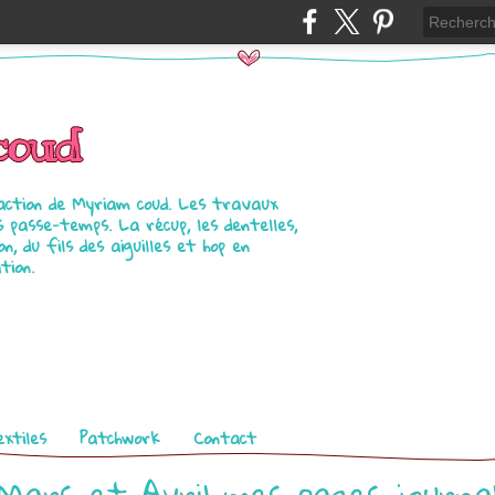
coud
raction de Myriam coud. Les travaux
es passe-temps. La récup, les dentelles,
n, du fils des aiguilles et hop en
tion.
xtiles
Patchwork
Contact
Mars et Avril mes pages journa