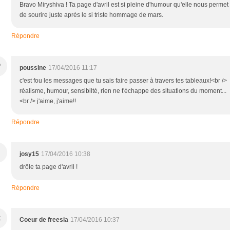
Bravo Miryshiva ! Ta page d'avril est si pleine d'humour qu'elle nous permet
de sourire juste après le si triste hommage de mars.
Répondre
P
poussine
17/04/2016 11:17
c'est fou les messages que tu sais faire passer à travers tes tableaux!<br />
réalisme, humour, sensibilté, rien ne t'échappe des situations du moment...
<br /> j'aime, j'aime!!
Répondre
josy15
17/04/2016 10:38
drôle ta page d'avril !
Répondre
C
Coeur de freesia
17/04/2016 10:37