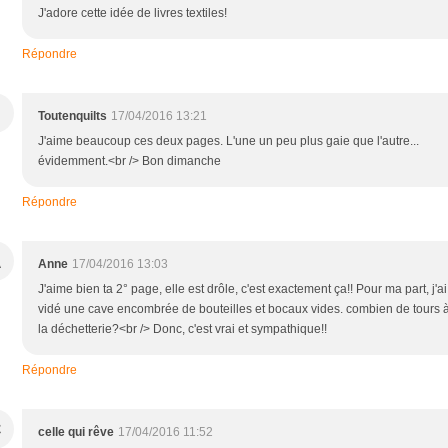
J'adore cette idée de livres textiles!
Répondre
Toutenquilts
17/04/2016 13:21
J'aime beaucoup ces deux pages. L'une un peu plus gaie que l'autre...
évidemment.<br /> Bon dimanche
Répondre
A
Anne
17/04/2016 13:03
J'aime bien ta 2° page, elle est drôle, c'est exactement ça!! Pour ma part, j'ai
vidé une cave encombrée de bouteilles et bocaux vides. combien de tours 
la déchetterie?<br /> Donc, c'est vrai et sympathique!!
Répondre
C
celle qui rêve
17/04/2016 11:52