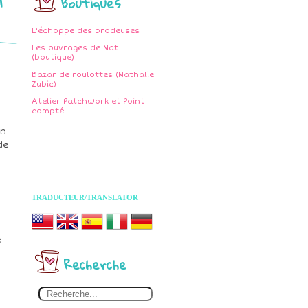
Boutiques
L'échoppe des brodeuses
Les ouvrages de Nat
(boutique)
Bazar de roulottes (Nathalie
Zubic)
Atelier Patchwork et Point
compté
en
de
TRADUCTEUR/TRANSLATOR
e
Recherche