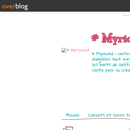
# Myri
* Myricoud : cont
d'aiguilles sont m
les bouts de chiffo
route pour la créa
Pages
Accueil
Carnets et livres te