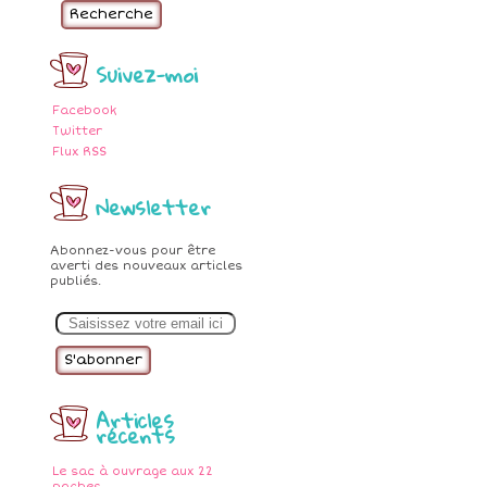
Recherche
Suivez-moi
Facebook
Twitter
Flux RSS
Newsletter
Abonnez-vous pour être
averti des nouveaux articles
publiés.
E
m
a
i
l
Articles
récents
Le sac à ouvrage aux 22
poches