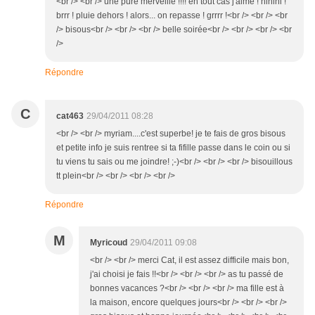
<br /> <br /> une pure merveille !!!! en tout cas j'aime ! hihihi !
brrr ! pluie dehors ! alors... on repasse ! grrrr !<br /> <br /> <br
/> bisous<br /> <br /> <br /> belle soirée<br /> <br /> <br /> <br
/>
Répondre
C
cat463
29/04/2011 08:28
<br /> <br /> myriam....c'est superbe! je te fais de gros bisous
et petite info je suis rentree si ta fifille passe dans le coin ou si
tu viens tu sais ou me joindre! ;-)<br /> <br /> <br /> bisouillous
tt plein<br /> <br /> <br /> <br />
Répondre
M
Myricoud
29/04/2011 09:08
<br /> <br /> merci Cat, il est assez difficile mais bon,
j'ai choisi je fais !!<br /> <br /> <br /> as tu passé de
bonnes vacances ?<br /> <br /> <br /> ma fille est à
la maison, encore quelques jours<br /> <br /> <br />