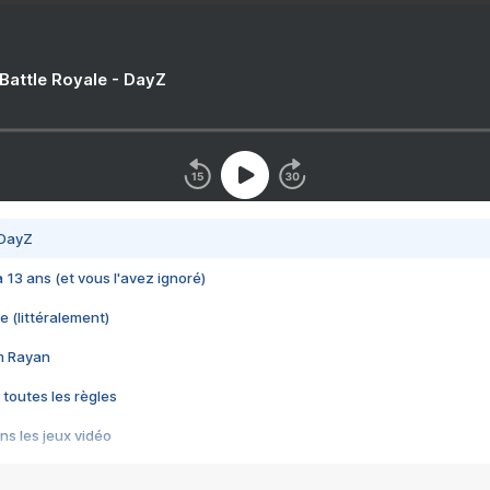
 Battle Royale - DayZ
 DayZ
 a 13 ans (et vous l'avez ignoré)
e (littéralement)
im Rayan
 toutes les règles
s les jeux vidéo
us choquant de Rockstar ? - Le scandale BULLY