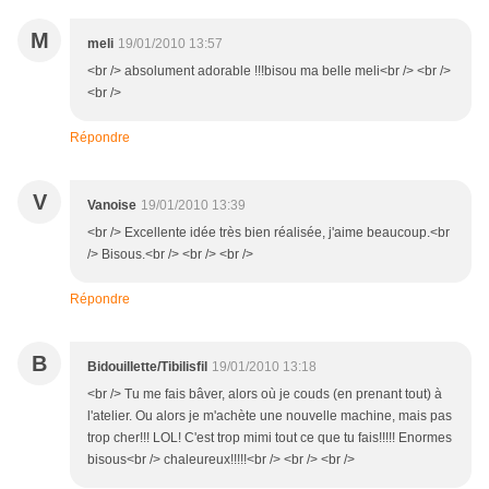
M
meli
19/01/2010 13:57
<br /> absolument adorable !!!bisou ma belle meli<br /> <br />
<br />
Répondre
V
Vanoise
19/01/2010 13:39
<br /> Excellente idée très bien réalisée, j'aime beaucoup.<br
/> Bisous.<br /> <br /> <br />
Répondre
B
Bidouillette/Tibilisfil
19/01/2010 13:18
<br /> Tu me fais bâver, alors où je couds (en prenant tout) à
l'atelier. Ou alors je m'achète une nouvelle machine, mais pas
trop cher!!! LOL! C'est trop mimi tout ce que tu fais!!!!! Enormes
bisous<br /> chaleureux!!!!!<br /> <br /> <br />