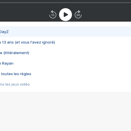
 DayZ
 a 13 ans (et vous l'avez ignoré)
e (littéralement)
im Rayan
 toutes les règles
s les jeux vidéo
us choquant de Rockstar ? - Le scandale BULLY
e plus moche de Steam
du RÊVE tourne au CAUCHEMAR
pendant 8 heures