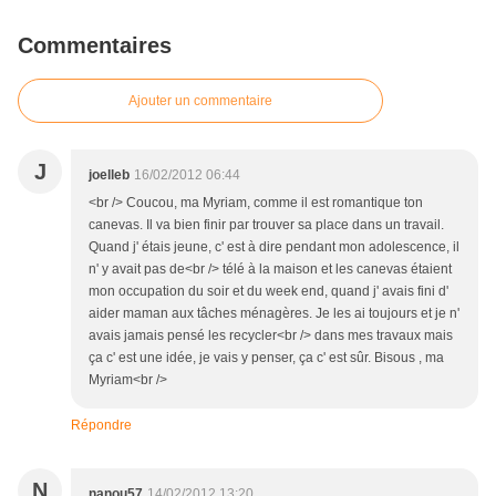
Commentaires
Ajouter un commentaire
J
joelleb
16/02/2012 06:44
<br /> Coucou, ma Myriam, comme il est romantique ton
canevas. Il va bien finir par trouver sa place dans un travail.
Quand j' étais jeune, c' est à dire pendant mon adolescence, il
n' y avait pas de<br /> télé à la maison et les canevas étaient
mon occupation du soir et du week end, quand j' avais fini d'
aider maman aux tâches ménagères. Je les ai toujours et je n'
avais jamais pensé les recycler<br /> dans mes travaux mais
ça c' est une idée, je vais y penser, ça c' est sûr. Bisous , ma
Myriam<br />
Répondre
N
nanou57
14/02/2012 13:20