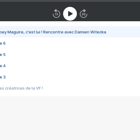
bey Maguire, c'est lui ! Rencontre avec Damien Witecka
e 6
e 5
e 4
e 3
s créatrices de la VF !
e 2
e 1
e Mektoub My Love arrive enfin ! Rencontre avec Shaïn Boumedine et Sal
i : après Toni en famille