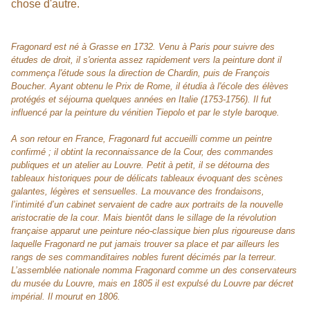
chose d'autre.
Fragonard est né à Grasse en 1732. Venu à Paris pour suivre des
études de droit, il s'orienta assez rapidement vers la peinture dont il
commença l'étude sous la direction de Chardin, puis de François
Boucher. Ayant obtenu le Prix de Rome, il étudia à l'école des élèves
protégés et séjourna quelques années en Italie (1753-1756). Il fut
influencé par la peinture du vénitien Tiepolo et par le style baroque.
A son retour en France, Fragonard fut accueilli comme un peintre
confirmé ; il obtint la reconnaissance de la Cour, des commandes
publiques et un atelier au Louvre. Petit à petit, il se détourna des
tableaux historiques pour de délicats tableaux évoquant des scènes
galantes, légères et sensuelles. La mouvance des frondaisons,
l’intimité d’un cabinet servaient de cadre aux portraits de la nouvelle
aristocratie de la cour. Mais bientôt dans le sillage de la révolution
française apparut une peinture néo-classique bien plus rigoureuse dans
laquelle Fragonard ne put jamais trouver sa place et par ailleurs les
rangs de ses commanditaires nobles furent décimés par la terreur.
L’assemblée nationale nomma Fragonard comme un des conservateurs
du musée du Louvre, mais en 1805 il est expulsé du Louvre par décret
impérial. Il mourut en 1806.