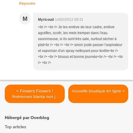
Répondre
M
Myricoud
14/02/2012 09:31
<br /> <br /> Je les enlève de leur cadre, enlève
agraffes, scoth, les mets tremper dans l'eau
savonneuse, si ils sont très sale, surtout sécher à
plat<br /> <br /> <br /> sinon juste passer l'aspirateur
et vaporiser d'un spray nettoyant pour textile<br />
<br /> <br /> bisous et bonne journée<br /> <br /> <br
/> <br />
< Flowers Flowers !
nouvelle boutique en ligne >
Anémones blanta non je
voulais dire blanda
Hébergé par Overblog
Top articles