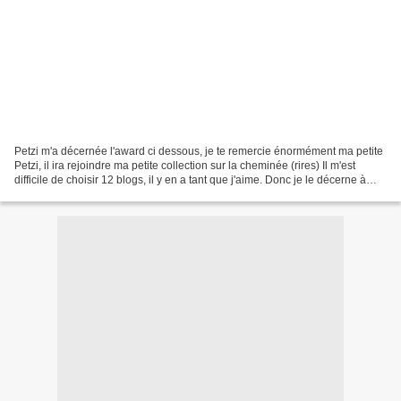
Petzi m'a décernée l'award ci dessous, je te remercie énormément ma petite
Petzi, il ira rejoindre ma petite collection sur la cheminée (rires) Il m'est
difficile de choisir 12 blogs, il y en a tant que j'aime. Donc je le décerne à
toutes, bonne journée...