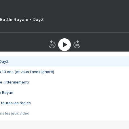
 Battle Royale - DayZ
 DayZ
 a 13 ans (et vous l'avez ignoré)
e (littéralement)
im Rayan
 toutes les règles
s les jeux vidéo
us choquant de Rockstar ? - Le scandale BULLY