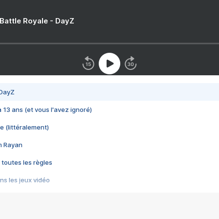
 Battle Royale - DayZ
 DayZ
 a 13 ans (et vous l'avez ignoré)
e (littéralement)
im Rayan
 toutes les règles
s les jeux vidéo
us choquant de Rockstar ? - Le scandale BULLY
e plus moche de Steam