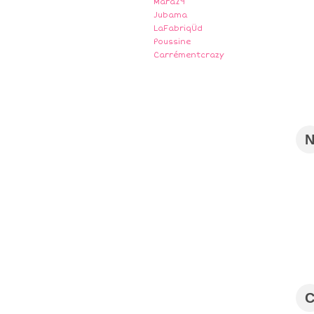
Mara29
Jubama
LaFabriqÜd
Poussine
Carrémentcrazy