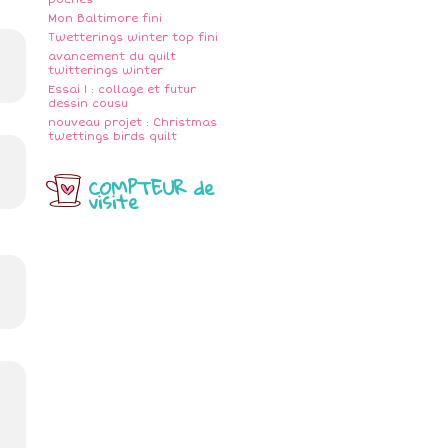
Mon Baltimore fini
Twetterings winter top fini
avancement du quilt
twitterings winter
Essai 1 : collage et futur
dessin cousu
nouveau projet : Christmas
twettings birds quilt
COMPTEUR de
visite