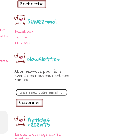
Recherche
Suivez-moi
Facebook
Twitter
Flux RSS
Newsletter
ans
Abonnez-vous pour être
averti des nouveaux articles
publiés.
E
m
a
i
l
Articles
récents
Le sac à ouvrage aux 22
poches