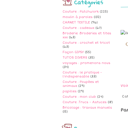
Catégories
Couture : Patchwork
(225)
moulin à paroles
(132)
CARNET TEXTILE
(96)
Couture : cadeaux
(67)
Broderie :Broderies et tites
xxx
(63)
Couture : crochet et tricot
Q
(63)
Façon GIPSY
(55)
TUTOS DIVERS
(35)
voyages : promenons nous
(34)
Couture : le pratique -
l'indispensable
(33)
Couture : Poupèes et
Voi
animaux
(29)
papilles
(29)
Ca
Couture : mon club
(24)
Couture :Trucs - Astuces
(18)
Bricolage : travaux manuels
Pa
(15)