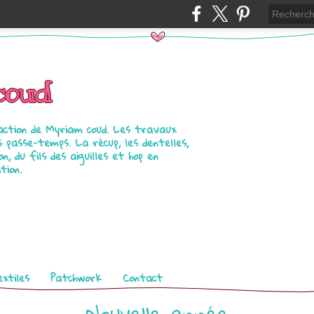
coud
raction de Myriam coud. Les travaux
es passe-temps. La récup, les dentelles,
n, du fils des aiguilles et hop en
tion.
xtiles
Patchwork
Contact
Nouvelle année