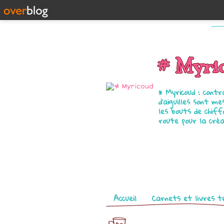
# Myri
* Myricoud : cont
d'aiguilles sont m
les bouts de chiffo
route pour la créa
Pages
Accueil
Carnets et livres te