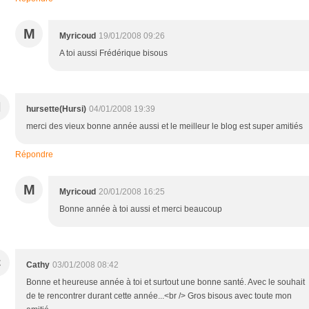
M
Myricoud
19/01/2008 09:26
A toi aussi Frédérique bisous
H
hursette(Hursi)
04/01/2008 19:39
merci des vieux bonne année aussi et le meilleur le blog est super amitiés
Répondre
M
Myricoud
20/01/2008 16:25
Bonne année à toi aussi et merci beaucoup
C
Cathy
03/01/2008 08:42
Bonne et heureuse année à toi et surtout une bonne santé. Avec le souhait
de te rencontrer durant cette année...<br /> Gros bisous avec toute mon