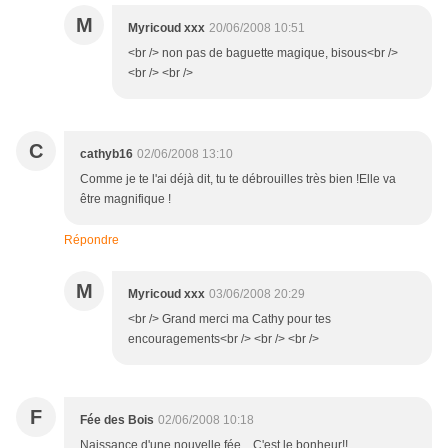
M
Myricoud xxx
20/06/2008 10:51
<br /> non pas de baguette magique, bisous<br />
<br /> <br />
C
cathyb16
02/06/2008 13:10
Comme je te l'ai déjà dit, tu te débrouilles très bien !Elle va
être magnifique !
Répondre
M
Myricoud xxx
03/06/2008 20:29
<br /> Grand merci ma Cathy pour tes
encouragements<br /> <br /> <br />
F
Fée des Bois
02/06/2008 10:18
Naissance d'une nouvelle fée... C'est le bonheur!!